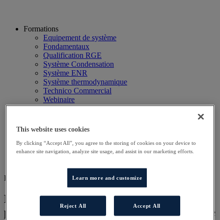
Formations
Equipement de système
Fondamentaux
Qualification RGE
Système Condensation
Système ENR
Système thermodynamique
Technico Commercial
Webinaire
Recherche
Hôtels
Planning
This website uses cookies
Contactez-nous
Autres sites
By clicking “Accept All”, you agree to the storing of cookies on your device to
enhance site navigation, analyze site usage, and assist in our marketing efforts.
Particulier
Professionnel
DD DISTRI
Learn more and customize
Préconiser et vendre des systèmes
Reject All
Accept All
performants de chauffage et d’eau chaude