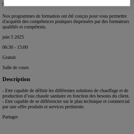
sanitaire
Nos programmes de formation ont été conçus pour vous permettre
d'acquérir des compétences pratiques dispensées par des formateurs
qualifiés et compétents.
juin 5 2025
06:30 - 15:00
Gratuit
Salle de cours
Description
- Etre capable de définir les différentes solutions de chauffage et de
production d’eau chaude sanitaire en fonction des besoins du client.
- Etre capable de se différencier sur le plan technique et commercial
par une offre produits et services pertinente.
Partager