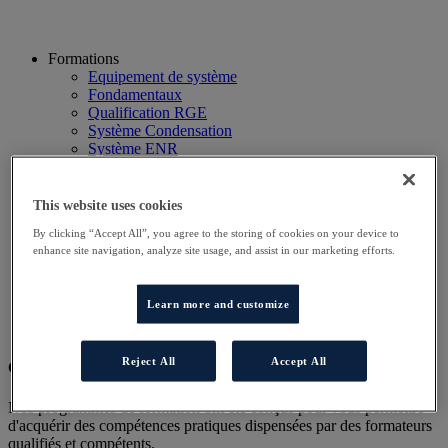
Formations
Equipement de système
Fondamentaux
Qualification RGE
Système Condensation
Système ENR
Système thermodynamique
Technico Commercial
Webinaire
This website uses cookies
Recherche
By clicking “Accept All”, you agree to the storing of cookies on your device to
Hôtels
enhance site navigation, analyze site usage, and assist in our marketing efforts.
Planning
Contactez-nous
Autres sites
Learn more and customize
Particulier
Professionnel
Reject All
Accept All
Cet évènement a terminé.
Nos programmes de formation ont été conçus pour vous permettre
d'acquérir des compétences pratiques dispensées par des formateurs
qualifiés et compétents.