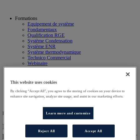
Formations
Equipement de système
Fondamentaux
Qualification RGE
Système Condensation
Système ENR
Système thermodynamique
Technico Commercial
Webinaire
Recherche
Hôtels
Planning
This website uses cookies
Contactez-nous
Autres sites
By clicking “Accept All”, you agree to the storing of cookies on your device to
enhance site navigation, analyze site usage, and assist in our marketing efforts.
Particulier
Professionnel
DD DISTRI
Learn more and customize
Préconiser et vendre des systèmes
Reject All
Accept All
performants de chauffage et d’eau chaude