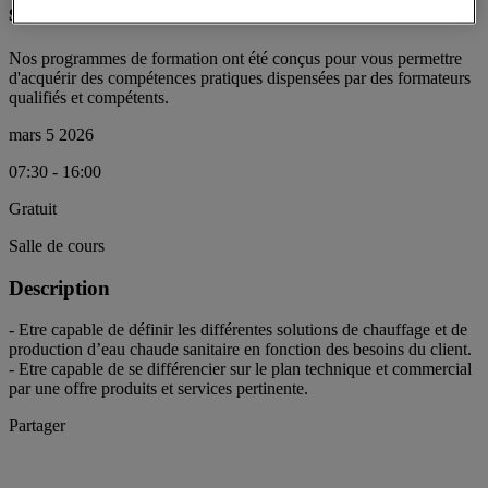
sanitaire
Nos programmes de formation ont été conçus pour vous permettre
d'acquérir des compétences pratiques dispensées par des formateurs
qualifiés et compétents.
mars 5 2026
07:30 - 16:00
Gratuit
Salle de cours
Description
- Etre capable de définir les différentes solutions de chauffage et de
production d’eau chaude sanitaire en fonction des besoins du client.
- Etre capable de se différencier sur le plan technique et commercial
par une offre produits et services pertinente.
Partager