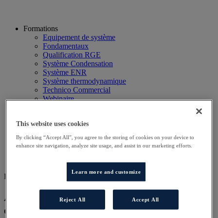
Formations
Equipement de système
Fondamentaux
Qualification RGE
Système Condensation
Système ENR
Système thermodynamique
Technico Commercial
Webinaire
Recherche
Hôtels
This website uses cookies
Planning
Contactez-nous
By clicking “Accept All”, you agree to the storing of cookies on your device to
Autres sites
enhance site navigation, analyze site usage, and assist in our marketing efforts.
Particulier
Professionnel
Learn more and customize
DD COND AT
Approfondissement technique des
Reject All
Accept All
chaudières à condensation