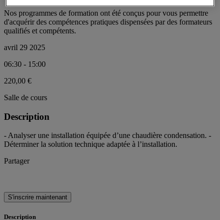
Nos programmes de formation ont été conçus pour vous permettre
d'acquérir des compétences pratiques dispensées par des formateurs
qualifiés et compétents.
avril 29 2025
06:30 - 15:00
220,00 €
Salle de cours
Description
- Analyser une installation équipée d’une chaudière condensation. -
Déterminer la solution technique adaptée à l’installation.
Partager
S'inscrire maintenant
Description