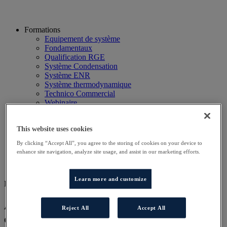
Formations
Equipement de système
Fondamentaux
Qualification RGE
Système Condensation
Système ENR
Système thermodynamique
Technico Commercial
Webinaire
Recherche
Hôtels
This website uses cookies
Planning
Contactez-nous
By clicking “Accept All”, you agree to the storing of cookies on your device to
Autres sites
enhance site navigation, analyze site usage, and assist in our marketing efforts.
Particulier
Professionnel
Learn more and customize
DD COND AT
Approfondissement technique des
Reject All
Accept All
chaudières à condensation