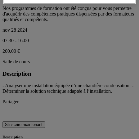
Nos programmes de formation ont été conçus pour vous permettre
d'acquérir des compétences pratiques dispensées par des formateurs
qualifiés et compétents.
nov 28 2024
07:30 - 16:00
200,00 €
Salle de cours
Description
- Analyser une installation équipée d’une chaudière condensation. -
Déterminer la solution technique adaptée à l’installation.
Partager
S'inscrire maintenant
Description