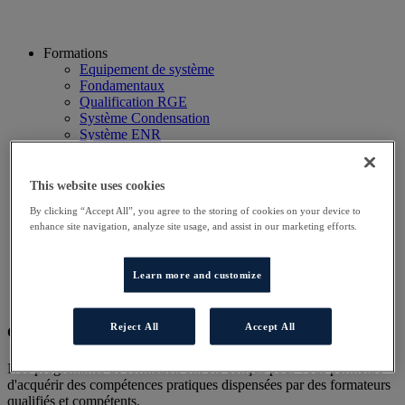
Formations
Equipement de système
Fondamentaux
Qualification RGE
Système Condensation
Système ENR
Système thermodynamique
Technico Commercial
Webinaire
This website uses cookies
Recherche
By clicking “Accept All”, you agree to the storing of cookies on your device to
Hôtels
enhance site navigation, analyze site usage, and assist in our marketing efforts.
Planning
Contactez-nous
Autres sites
Learn more and customize
Particulier
Professionnel
Reject All
Accept All
Cet évènement a terminé.
Nos programmes de formation ont été conçus pour vous permettre
d'acquérir des compétences pratiques dispensées par des formateurs
qualifiés et compétents.