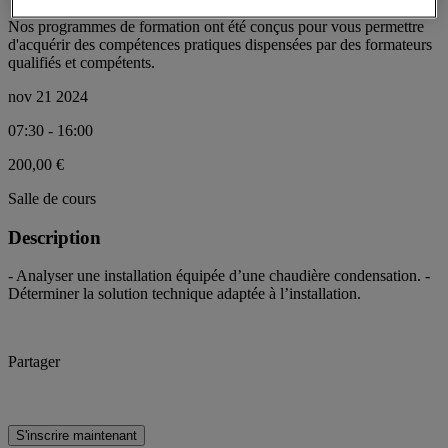
Nos programmes de formation ont été conçus pour vous permettre
d'acquérir des compétences pratiques dispensées par des formateurs
qualifiés et compétents.
nov 21 2024
07:30 - 16:00
200,00 €
Salle de cours
Description
- Analyser une installation équipée d’une chaudière condensation. -
Déterminer la solution technique adaptée à l’installation.
Partager
S'inscrire maintenant