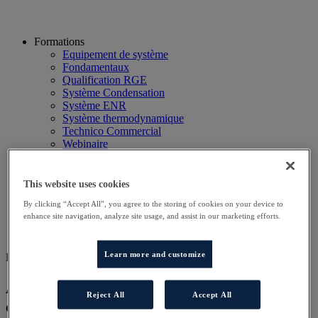
Formations
Equipement de système
Fondamentaux
Qualification RGE
Système Condensation
Système ENR
Système thermodynamique
Technico Commercial
Webinaire
Recherche
Hôtels
Planning
This website uses cookies
Contactez-nous
By clicking “Accept All”, you agree to the storing of cookies on your device to
Autres sites
enhance site navigation, analyze site usage, and assist in our marketing efforts.
Particulier
Professionnel
Learn more and customize
DD COND AT
Approfondissement technique des
Reject All
Accept All
chaudières à condensation