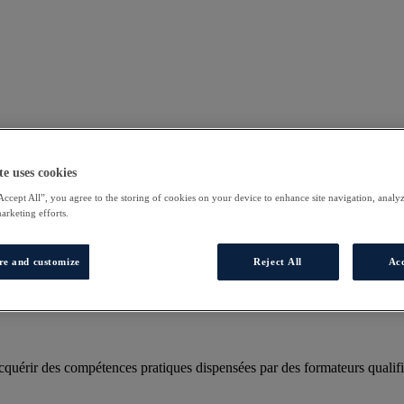
te uses cookies
Accept All”, you agree to the storing of cookies on your device to enhance site navigation, analyz
marketing efforts.
re and customize
Reject All
Acc
uérir des compétences pratiques dispensées par des formateurs qualifi