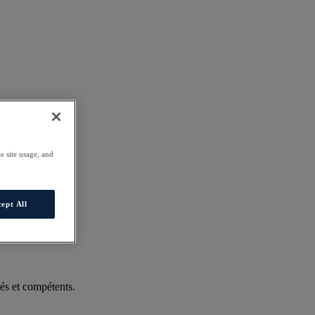
e site usage, and
ept All
és et compétents.