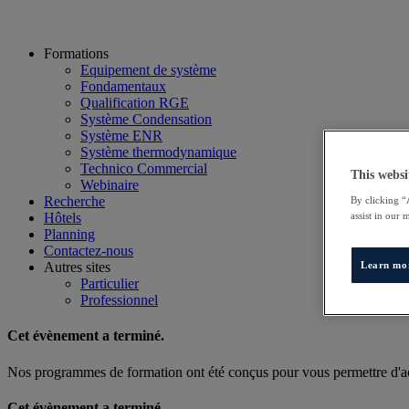
Formations
Equipement de système
Fondamentaux
Qualification RGE
Système Condensation
Système ENR
Système thermodynamique
Technico Commercial
This websi
Webinaire
Recherche
By clicking “
Hôtels
assist in our 
Planning
Contactez-nous
Autres sites
Learn mo
Particulier
Professionnel
Cet évènement a terminé.
Nos programmes de formation ont été conçus pour vous permettre d'acq
Cet évènement a terminé.