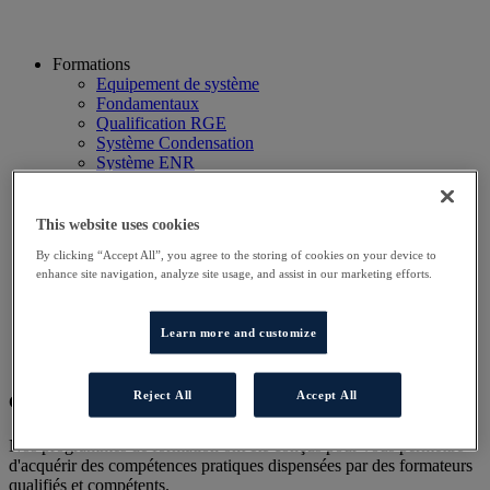
Formations
Equipement de système
Fondamentaux
Qualification RGE
Système Condensation
Système ENR
Système thermodynamique
Technico Commercial
Webinaire
This website uses cookies
Recherche
By clicking “Accept All”, you agree to the storing of cookies on your device to
Hôtels
enhance site navigation, analyze site usage, and assist in our marketing efforts.
Planning
Contactez-nous
Autres sites
Learn more and customize
Particulier
Professionnel
Reject All
Accept All
Cet évènement a terminé.
Nos programmes de formation ont été conçus pour vous permettre
d'acquérir des compétences pratiques dispensées par des formateurs
qualifiés et compétents.