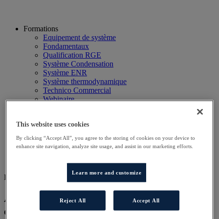
Formations
Equipement de système
Fondamentaux
Qualification RGE
Système Condensation
Système ENR
Système thermodynamique
Technico Commercial
Webinaire
Recherche
Hôtels
This website uses cookies
Planning
Contactez-nous
By clicking “Accept All”, you agree to the storing of cookies on your device to
Autres sites
enhance site navigation, analyze site usage, and assist in our marketing efforts.
Particulier
Professionnel
Learn more and customize
DD COND AT
Approfondissement technique des
Reject All
Accept All
chaudières à condensation