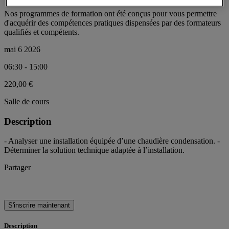
Nos programmes de formation ont été conçus pour vous permettre
d'acquérir des compétences pratiques dispensées par des formateurs
qualifiés et compétents.
mai 6 2026
06:30 - 15:00
220,00 €
Salle de cours
Description
- Analyser une installation équipée d’une chaudière condensation. -
Déterminer la solution technique adaptée à l’installation.
Partager
S'inscrire maintenant
Description