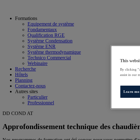
Formations
Equipement de système
Fondamentaux
Qualification RGE
Système Condensation
Système ENR
Système thermodynamique
Technico Commercial
This websi
Webinaire
Recherche
By clicking “
Hôtels
assist in our 
Planning
Contactez-nous
Autres sites
Learn mo
Particulier
Professionnel
DD COND AT
Approfondissement technique des chaudièr
Nos programmes de formation ont été conçus pour vous permettre d'acq