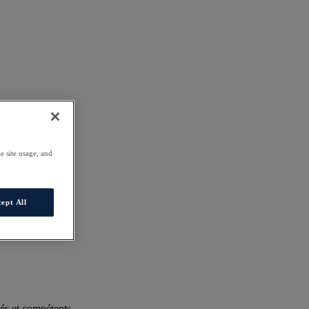
e site usage, and
ept All
és et compétents.