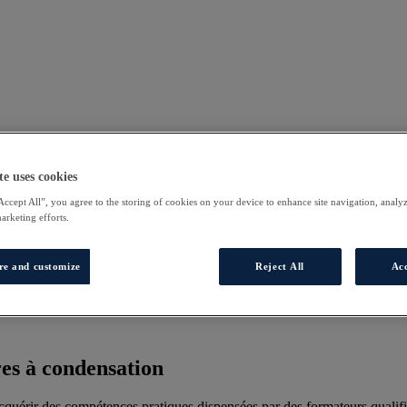
te uses cookies
Accept All”, you agree to the storing of cookies on your device to enhance site navigation, analyz
marketing efforts.
re and customize
Reject All
Acc
es à condensation
uérir des compétences pratiques dispensées par des formateurs qualifi