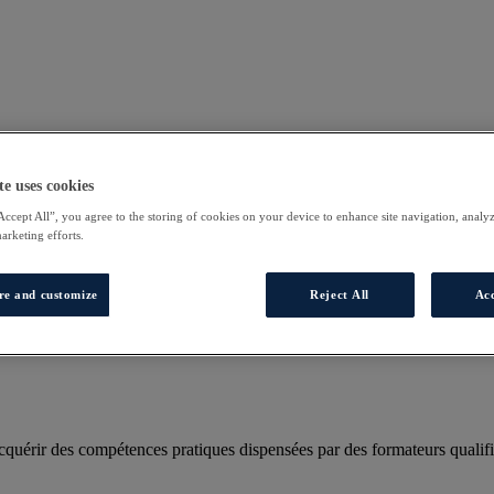
te uses cookies
Accept All”, you agree to the storing of cookies on your device to enhance site navigation, analyz
marketing efforts.
re and customize
Reject All
Acc
uérir des compétences pratiques dispensées par des formateurs qualifi