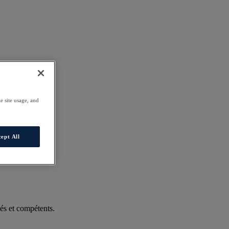
e site usage, and
ept All
és et compétents.