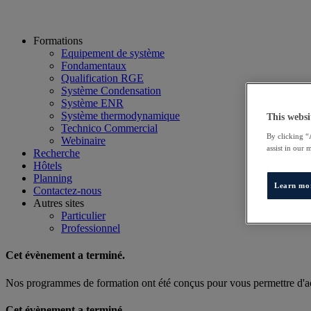
Formations
Equipement de système
Fondamentaux
Qualification RGE
Système Condensation
Système ENR
Système thermodynamique
This websi
Technico Commercial
By clicking “
Webinaire
assist in our 
Recherche
Hôtels
Planning
Learn mo
Contactez-nous
Autres sites
Particulier
Professionnel
Cet évènement a terminé.
Nos programmes de formation ont été conçus pour vous permettre d'acq
Cet évènement a terminé.