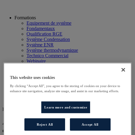
Formations
Equipement de système
Fondamentaux
Qualification RGE
Système Condensation
Système ENR
Système thermodynamique
Technico Commercial
Webinaire
Recherche
Hôtels
Planning
This website uses cookies
Contactez-nous
By clicking “Accept All”, you agree to the storing of cookies on your device to
Autres sites
enhance site navigation, analyze site usage, and assist in our marketing efforts.
Particulier
Professionnel
Learn more and customize
DD COND AT
Approfondissement technique des
Reject All
Accept All
chaudières à condensation