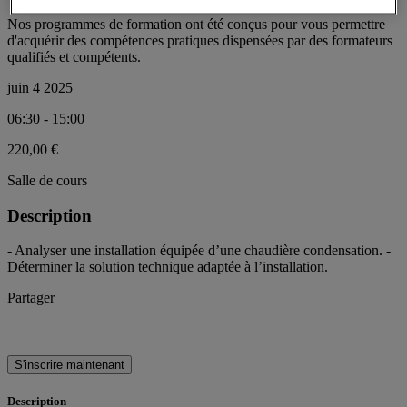
Nos programmes de formation ont été conçus pour vous permettre
d'acquérir des compétences pratiques dispensées par des formateurs
qualifiés et compétents.
juin 4 2025
06:30 - 15:00
220,00 €
Salle de cours
Description
- Analyser une installation équipée d’une chaudière condensation. -
Déterminer la solution technique adaptée à l’installation.
Partager
S'inscrire maintenant
Description