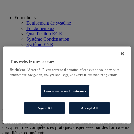
Formations
Equipement de système
Fondamentaux
Qualification RGE
Système Condensation
Système ENR
Système thermodynamique
Technico Commercial
Webinaire
This website uses cookies
Recherche
By clicking “Accept All”, you agree to the storing of cookies on your device to
Hôtels
enhance site navigation, analyze site usage, and assist in our marketing efforts.
Planning
Contactez-nous
Autres sites
Learn more and customize
Particulier
Professionnel
Reject All
Accept All
Cet évènement a terminé.
Nos programmes de formation ont été conçus pour vous permettre
d'acquérir des compétences pratiques dispensées par des formateurs
qualifiés et compétents.