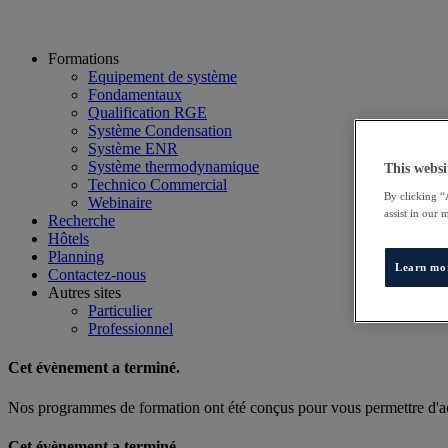
Formations
Equipement de système
Fondamentaux
Qualification RGE
Système Condensation
Système ENR
Système thermodynamique
This websi
Technico Commercial
By clicking “
Webinaire
assist in our 
Recherche
Hôtels
Planning
Learn mo
Contactez-nous
Autres sites
Particulier
Professionnel
Cet évènement a terminé.
Nos programmes de formation ont été conçus pour vous permettre d'acq
Cet évènement a terminé.