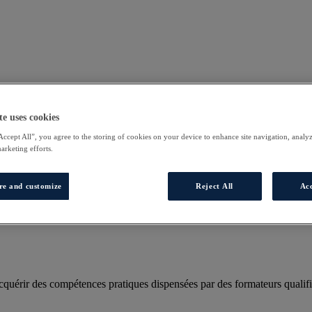
te uses cookies
Accept All”, you agree to the storing of cookies on your device to enhance site navigation, analyz
marketing efforts.
re and customize
Reject All
Acc
uérir des compétences pratiques dispensées par des formateurs qualifi