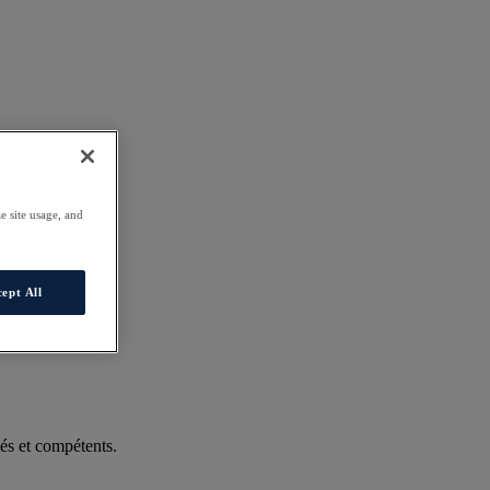
e site usage, and
ept All
és et compétents.