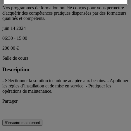
Nos programmes de formation ont été conçus pour vous permettre
d'acquérir des compétences pratiques dispensées par des formateurs
qualifiés et compétents.
juin 14 2024
06:30 - 15:00
200,00 €
Salle de cours
Description
- Sélectionner la solution technique adaptée aux besoins. - Appliquer
les règles d’installation et de mise en service. - Pratiquer les
opérations de maintenance.
Partager
S'inscrire maintenant