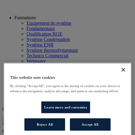
Formations
Equipement de système
Fondamentaux
Qualification RGE
Système Condensation
Système ENR
Système thermodynamique
Technico Commercial
Webinaire
Recherche
Hôtels
Planning
This website uses cookies
Contactez-nous
By clicking “Accept All”, you agree to the storing of cookies on your device to
Autres sites
enhance site navigation, analyze site usage, and assist in our marketing efforts.
Particulier
Professionnel
Learn more and customize
DD CLIM MO
Mise en œuvre des pompes à chaleur
Reject All
Accept All
air/air