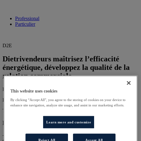
Professional
Particulier
D2E
Dietrivendeurs maîtrisez l’efficacité
énergétique, développez la qualité de la
relation commerciale
Durée:
3
Jour(s):
This website uses cookies
Prix:
980,00 €
By clicking “Accept All”, you agree to the storing of cookies on your device to
enhance site navigation, analyze site usage, and assist in our marketing efforts.
Type:
Salle de cours
Description
Learn more and customize
- Maîtriser l’efficacité énergétique dans le domaine du chauffage et
de l’eau chaude sanitaire. - Développez la qualité de la relation
Reject All
Accept All