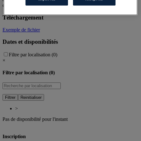
commerciale.
Téléchargement
Exemple de fichier
Dates et disponibilités
Filtre par localisation (0)
×
Filtre par localisation (0)
Filtrer
Reinitialiser
>
Pas de disponibilité pour l'instant
Inscription