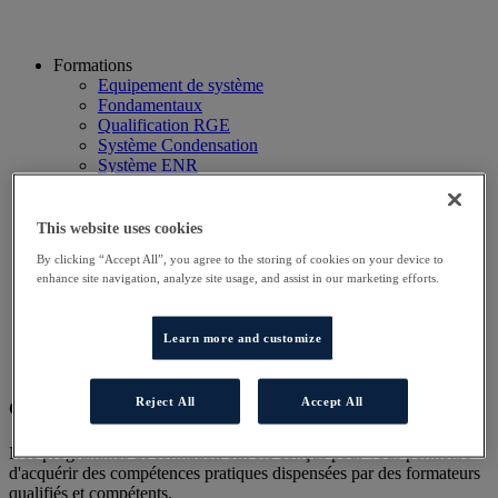
Formations
Equipement de système
Fondamentaux
Qualification RGE
Système Condensation
Système ENR
Système thermodynamique
Technico Commercial
Webinaire
This website uses cookies
Recherche
By clicking “Accept All”, you agree to the storing of cookies on your device to
Hôtels
enhance site navigation, analyze site usage, and assist in our marketing efforts.
Planning
Contactez-nous
Autres sites
Learn more and customize
Particulier
Professionnel
Reject All
Accept All
Cet évènement a terminé.
Nos programmes de formation ont été conçus pour vous permettre
d'acquérir des compétences pratiques dispensées par des formateurs
qualifiés et compétents.